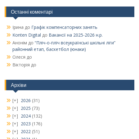
Останні коментарі
Ірина
до
Графік компенсаторних занять
Konten Digital
до
Вакансії на 2025-2026 н.р.
Анонім
до
“Пліч-о-пліч всеукраїнські шкільні ліги”
районний етап, баскетбол (юнаки)
Олеся
до
Вікторія
до
Архіви
2026
(31)
2025
(73)
2024
(132)
2023
(176)
2022
(51)