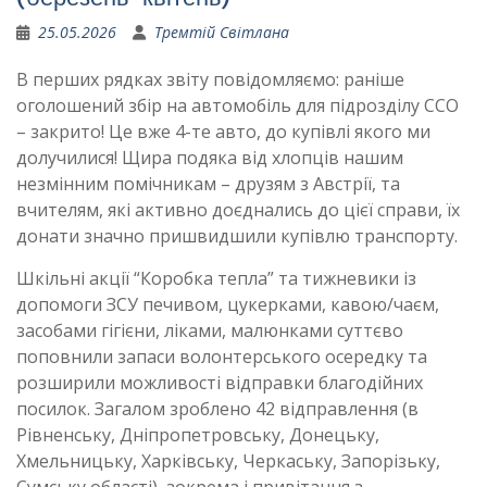
25.05.2026
Тремтій Світлана
В перших рядках звіту повідомляємо: раніше
оголошений збір на автомобіль для підрозділу ССО
– закрито! Це вже 4-те авто, до купівлі якого ми
долучилися! Щира подяка від хлопців нашим
незмінним помічникам – друзям з Австрії, та
вчителям, які активно доєднались до цієї справи, їх
донати значно пришвидшили купівлю транспорту.
Шкільні акції “Коробка тепла” та тижневики із
допомоги ЗСУ печивом, цукерками, кавою/чаєм,
засобами гігієни, ліками, малюнками суттєво
поповнили запаси волонтерського осередку та
розширили можливості відправки благодійних
посилок. Загалом зроблено 42 відправлення (в
Рівненську, Дніпропетровську, Донецьку,
Хмельницьку, Харківську, Черкаську, Запорізьку,