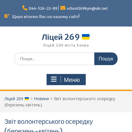
Перейти
до
044-526-22-89
school269kyiv@ukr.net
вмісту
Щиро вітаємо Вас на нашому сайті!
Ліцей 269
Ліцей 269 міста Києва
Шукати:
Меню
Ліцей 269
>
Новини
>
Звіт волонтерського осередку
(березень-квітень)
Звіт волонтерського осередку
(березень-квітень)