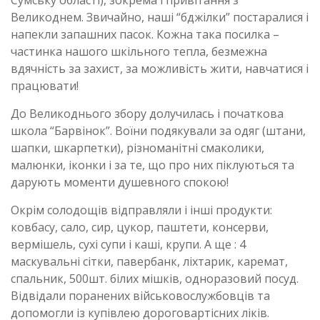
Сумську області), зокрема і привітання з
Великоднем. Звичайно, наші “бджілки” постаралися і
напекли запашних пасок. Кожна така посилка –
частинка нашого шкільного тепла, безмежна
вдячність за захист, за можливість жити, навчатися і
працювати!
До Великоднього збору долучилась і початкова
школа “Барвінок”. Воїни подякували за одяг (штани,
шапки, шкарпетки), різноманітні смаколики,
малюнки, іконки і за те, що про них піклуються та
дарують моменти душевного спокою!
Окрім солодощів відправляли і інші продукти:
ковбасу, сало, сир, цукор, паштети, консерви,
вермішель, сухі супи і каші, крупи. А ще : 4
маскувальні сітки, павербанк, ліхтарик, каремат,
спальник, 500шт. білих мішків, одноразовий посуд.
Відвідали поранених військовослужбовців та
допомогли із купівлею дороговартісних ліків.