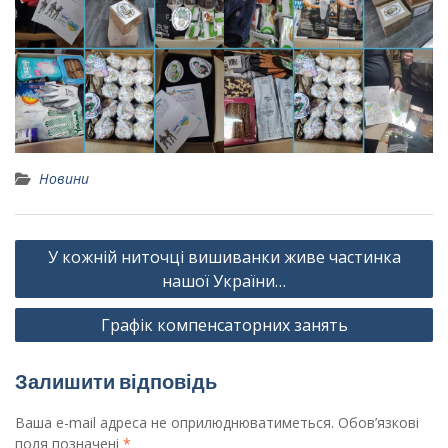
Новини
Навігація
У кожній ниточці вишиванки живе частинка
записів
нашої України…
Графік компенсаторних занять
Залишити відповідь
Ваша e-mail адреса не оприлюднюватиметься.
Обов’язкові
поля позначені
*